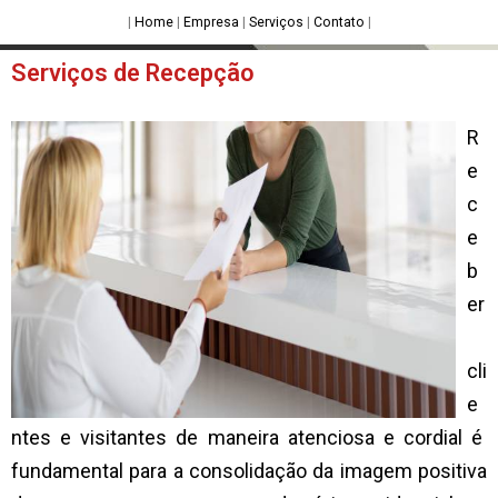
|
Home
|
Empresa
|
Serviços
|
Contato
|
Serviços de Recepção
R
e
c
e
b
er
cli
e
ntes e visitantes de maneira atenciosa e cordial é
fundamental para a consolidação da imagem positiva